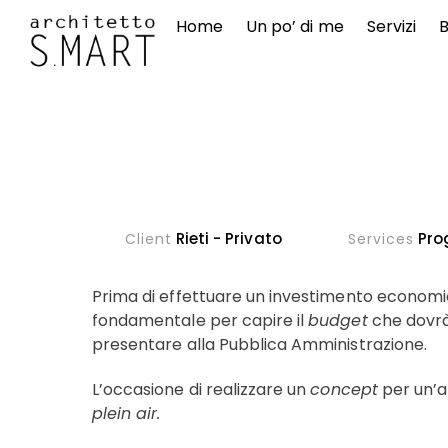
Skip
Home
Un po’ di me
Servizi
to
content
Rieti - Privato
Prog
Client
Services
Prima di effettuare un investimento economico
fondamentale per capire il
budget
che dovrà 
presentare alla Pubblica Amministrazione.
L’occasione di realizzare un
concept
per un’a
plein air.