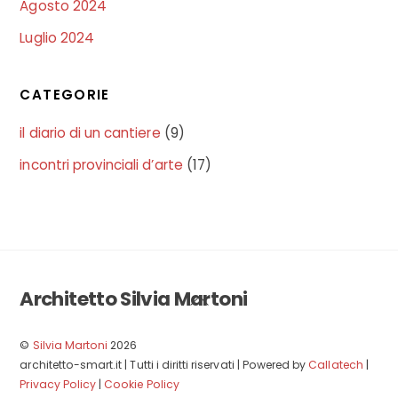
Agosto 2024
Luglio 2024
CATEGORIE
il diario di un cantiere
(9)
incontri provinciali d’arte
(17)
Architetto Silvia Martoni
Back
To
Top
©
Silvia Martoni
2026
architetto-smart.it | Tutti i diritti riservati | Powered by
Callatech
|
Privacy Policy
|
Cookie Policy